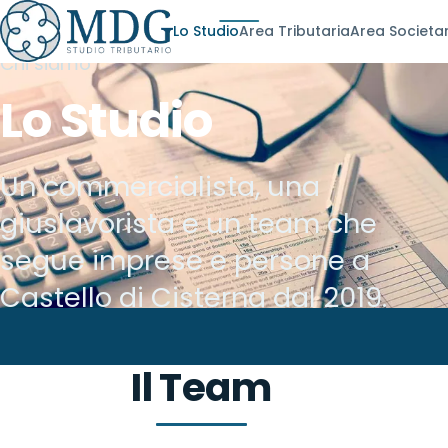
Lo Studio
Area Tributaria
Area Societa
Chi siamo
Lo Studio
Un commercialista, una
giuslavorista e un team che
segue imprese e persone a
Castello di Cisterna dal 2019.
Il Team