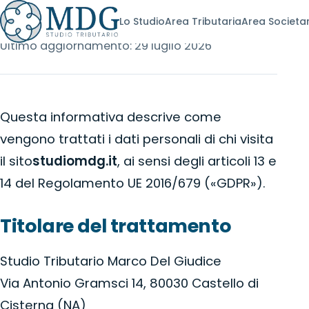
Privacy Policy
Lo Studio
Area Tributaria
Area Societa
Ultimo aggiornamento: 29 luglio 2026
Questa informativa descrive come
vengono trattati i dati personali di chi visita
il sito
studiomdg.it
, ai sensi degli articoli 13 e
14 del Regolamento UE 2016/679 («GDPR»).
Titolare del trattamento
Studio Tributario Marco Del Giudice
Via Antonio Gramsci 14, 80030 Castello di
Cisterna (NA)