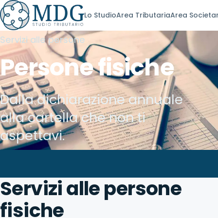
Lo Studio
Area Tributaria
Area Societa
Servizi alle persone
Persone fisiche
Dalla dichiarazione annuale
alla cartella che non ti
aspettavi.
Servizi alle persone
fisiche