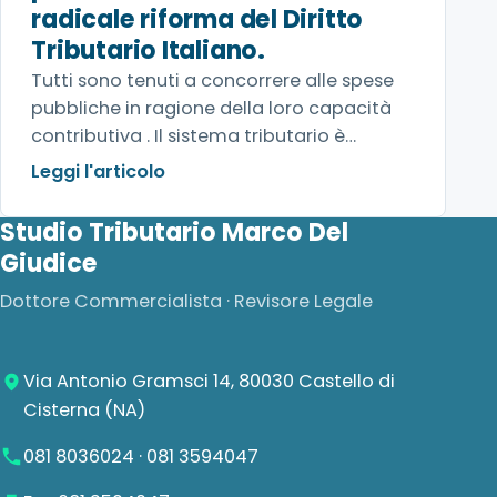
radicale riforma del Diritto
Tributario Italiano.
Tutti sono tenuti a concorrere alle spese
pubbliche in ragione della loro capacità
contributiva . Il sistema tributario è
informato a criteri di progressività. Art. 53
Leggi l'articolo
della Carta Costituzionale. Qualche
giorno fa mi è stato chiesto di esprimere
Studio Tributario Marco Del
un parere in merito all’evasione che esiste
Giudice
in…
Dottore Commercialista · Revisore Legale
Via Antonio Gramsci 14, 80030 Castello di
Cisterna (NA)
081 8036024
·
081 3594047