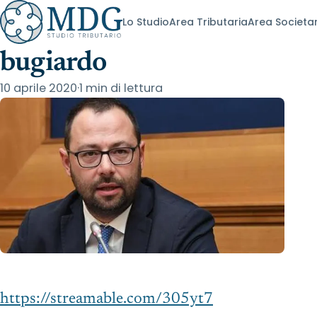
Home
/
Blog
/
Fisco e Tributi
Lo Studio
Area Tributaria
Area Societa
Stefano Patuanelli è un
bugiardo
10 aprile 2020
·
1 min di lettura
https://streamable.com/305yt7